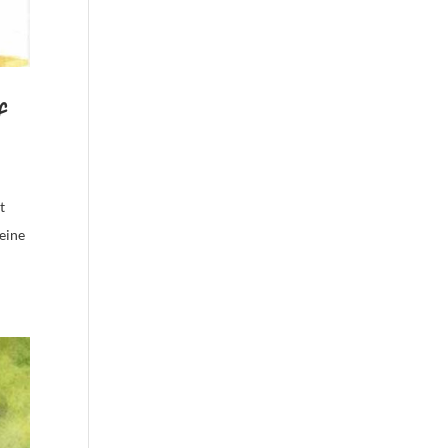
f
t
eine