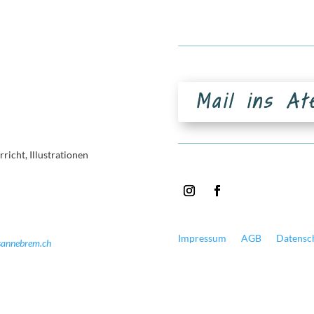
Mail ins At
icht, Illustrationen
Impressum
AGB
Datensc
usannebrem.ch