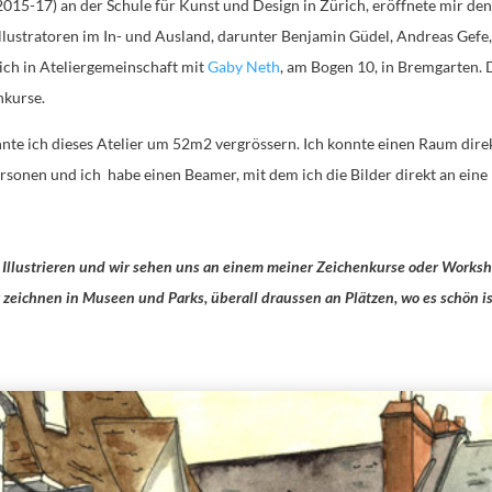
(2015-17) an der Schule für Kunst und Design in Zürich, eröffnete mir d
ustratoren im In- und Ausland, darunter Benjamin Güdel, Andreas Gefe, 
ich in Ateliergemeinschaft mit
Gaby Neth
, am Bogen 10, in Bremgarten. Do
nkurse.
nnte ich dieses Atelier um 52m2 vergrössern. Ich konnte einen Raum dir
ersonen und ich habe einen Beamer, mit dem ich die Bilder direkt an eine
er Illustrieren und wir sehen uns an einem meiner Zeichenkurse oder Works
zeichnen in Museen und Parks, überall draussen an Plätzen, wo es schön is