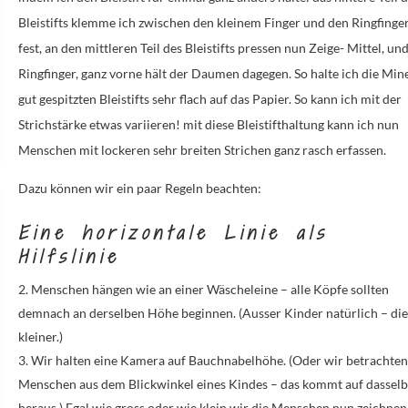
Bleistifts klemme ich zwischen den kleinem Finger und den Ringfinge
fest
, an den
mittleren Teil des Bleistifts pressen nun Zeige- Mittel, un
Ringfinger
,
ganz vorne hält der Daumen dagegen
. So halte ich die Min
gut gespitzten Bleistifts sehr flach auf das Papier.
So kann ich mit der
Strichstärke etwas variieren
! mit diese Bleistifthaltung kann ich nun
Menschen mit lockeren sehr breiten Strichen ganz rasch erfassen.
Dazu können wir ein paar Regeln beachten:
Eine horizontale Linie als
Hilfslinie
Menschen hängen wie an einer Wäscheleine – alle Köpfe sollten
demnach an derselben Höhe beginnen. (Ausser Kinder natürlich – die
kleiner.)
Wir halten eine Kamera auf Bauchnabelhöhe. (Oder wir betrachten
Menschen aus dem Blickwinkel eines Kindes – das kommt auf dassel
heraus.) Egal wie gross oder wie klein wir die Menschen nun zeichnen,