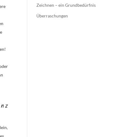
Zeichnen – ein Grundbedürfnis
ere
Überraschungen
en
ie
pen!
 oder
nn
anz
lein,
des