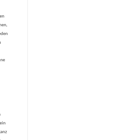
den
hen,
jeden
u
hne
h
 ein
ganz