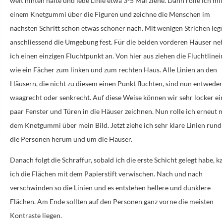
weit hinten halte und lede Linie etwa 3-5 Mal ziehe. Dann rolle ich mi
einem Knetgummi über die Figuren und zeichne die Menschen im
nachsten Schritt schon etwas schöner nach. Mit wenigen Strichen leg
anschliessend die Umgebung fest. Für die beiden vorderen Häuser n
ich einen einzigen Fluchtpunkt an. Von hier aus ziehen die Fluchtlinei
wie ein Fächer
zum linken und zum rechten Haus.
Alle Linien an den
Häusern, die nicht zu diesem einen Punkt fluchten, sind nun entwede
waagrecht oder senkrecht
. Auf diese Weise können wir sehr locker ei
paar Fenster und Türen in die Häuser zeichnen. Nun rolle ich erneut 
dem Knetgummi über mein Bild. Jetzt ziehe ich sehr klare Linien run
die Personen herum und um die Häuser.
Danach folgt die Schraffur, sobald ich die erste Schicht gelegt habe, 
ich die Flächen mit dem Papierstift verwischen. Nach und nach
verschwinden so die Linien und es entstehen hellere und dunklere
Flächen. Am
Ende sollten auf den Personen ganz vorne die meisten
Kontraste liegen
.