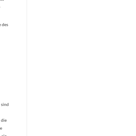
r
d
e des
 sind
 die
be
 sie