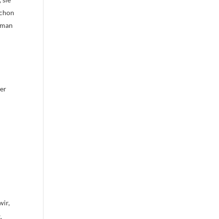
schon
. man
n
mer
wir,
.