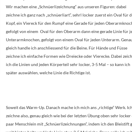
Wir machen eine „Schnüerlizeichnung“ aus unseren Figuren: dabei
zeichne ich ganz nach „schnüerliart“, sehrl locker zuerst ein Oval für 
Kopf, ein Viereck für den Rumpf eine Gerade für jeden Oberarmknoc
gefolgt von einem
Oval für den Oberarm dann eine gerade Linie für 
Unterarmknochen, gefolgt von einem Oval für jeden Unterarm. Gena
gleich handle ich anschliessend für die Beine. Für Hände und Füsse
zeichne ich einfache Formen wie Dreiecke oder Vierecke. Dabei zeic
ich die Linien und jeden Körperteil sehr locker, 3-5 Mal – so kann ich
später auswählen, welche Linie die Richtige ist.
Soweit das Warm-Up. Danach mache ich mich ans „richtige“ Werk. Ic
zeichne also, genau gleich wie bei der letzten Übung oben sehr locker
paar Menschlein mit „Schnüerlizeichnungen“, indem ich den Bleistift 