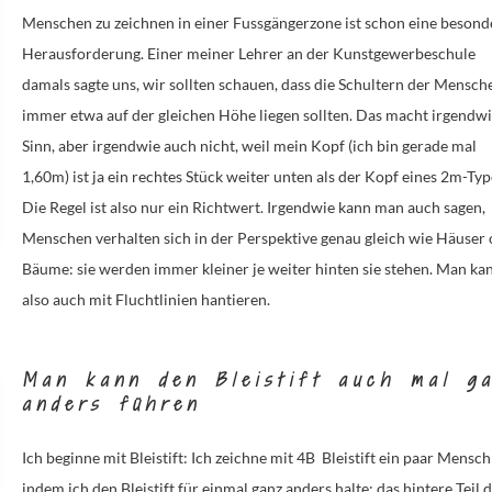
Menschen zu zeichnen in einer Fussgängerzone ist schon eine besond
Herausforderung. Einer meiner Lehrer an der Kunstgewerbeschule
damals sagte uns, wir sollten schauen, dass die Schultern der Mensch
immer etwa auf der gleichen Höhe liegen sollten. Das macht irgendw
Sinn, aber irgendwie auch nicht, weil mein Kopf (ich bin gerade mal
1,60m) ist ja ein rechtes Stück weiter unten als der Kopf eines 2m-Ty
Die Regel ist also nur ein Richtwert. Irgendwie kann man auch sagen,
Menschen verhalten sich in der Perspektive genau gleich wie Häuser
Bäume: sie werden immer kleiner je weiter hinten sie stehen. Man ka
also auch mit Fluchtlinien hantieren.
Man kann den Bleistift auch mal g
anders führen
Ich beginne mit Bleistift: Ich zeichne mit 4B
Bleistift ein paar Mensch
indem ich den Bleistift für einmal ganz anders halte: das
hintere Teil 