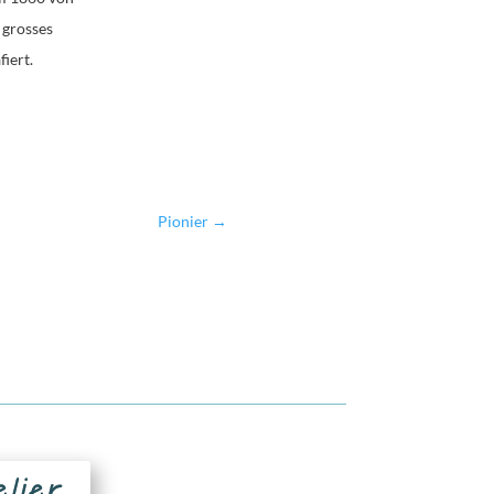
 grosses
iert.
Pionier
→
elier