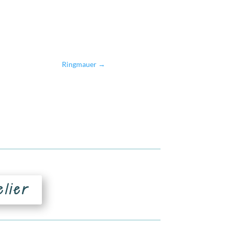
Ringmauer
→
elier