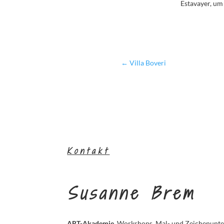
Estavayer, um
←
Villa Boveri
Kontakt
Susanne Brem
ART-Akademie
Workshops, Mal- und Zeichenunterr